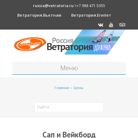
russia@vetratoria.ru
\+7 988 471 5355
Ветратория.Вьетнам
Ветратория.Египет
Меню
Станция
Главная
›
Цены
О станции
Должанка
Проживание в б/о "Серфприют"
Как к нам добраться?
Сап и Вейкборд