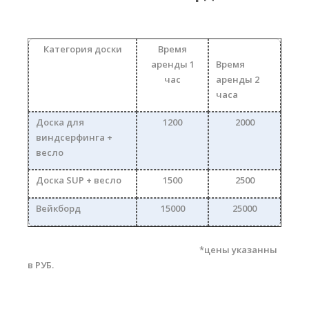
Прогноз погоды
Вакансии
Категория доски
Время
Активности
аренды 1
Время
час
аренды 2
Вингфойлинг
часа
Виндсерфинг
Доска для
1200
2000
Кайтсерфинг
виндсерфинга +
весло
Новости
Доска SUP + весло
1500
2500
Медиа
Вейкборд
15000
25000
Медиа архив
Фотки
*цены указанны
в РУБ.
Видео
Цены