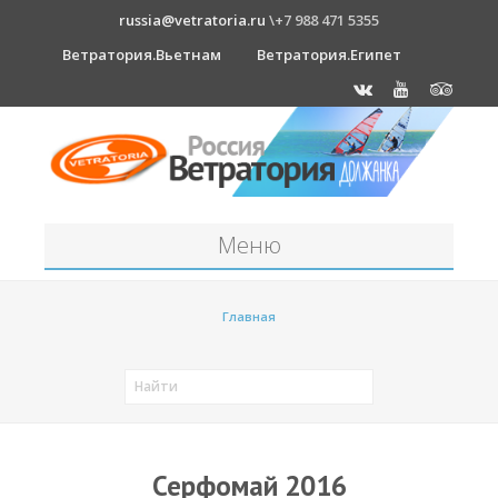
russia@vetratoria.ru
\+7 988 471 5355
Ветратория.Вьетнам
Ветратория.Египет
Меню
Станция
Главная
О станции
Должанка
Проживание в б/о "Серфприют"
Как к нам добраться?
Серфомай 2016