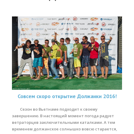
Прогноз погоды
Вакансии
Активности
Вингфойлинг
Виндсерфинг
Кайтсерфинг
Новости
Медиа
Медиа архив
Совсем скоро открытие Должанки 2016!
Фотки
Сезон во Вьетнаме подходит к своему
завершению. В настоящий момент погода радует
Видео
ветраторцев заключительными каталками. А тем
Цены
временем должанское солнышко вовсю старается,