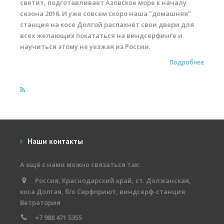
светит, подготавливает Азовское море к началу
Обучение виндсерфингу
сезона 2016. И уже совсем скоро наша "домашняя"
станция на косе Долгой распахнёт свои двери для
Обучение вингфойлингу
всех желающих покататься на виндсерфинге и
научиться этому не уезжая из России.
Обучение кайтсерфингу
Подробнее
Прокат виндсерфинга
Прокат вингфойлинга
Прокат сап и вейкборд
Система скидок
Наши контакты
Места катания
Наши Станции
А ещё с нами можно связаться так:
Ветратория.Вьетнам
Россия, Краснодарский край, ст. Должанская,
коса Долгая, б/о Серфприют, виндсерф-станция
Ветратория Египет
Ветратория
+7 988 471 5355
Ветратория.Россия