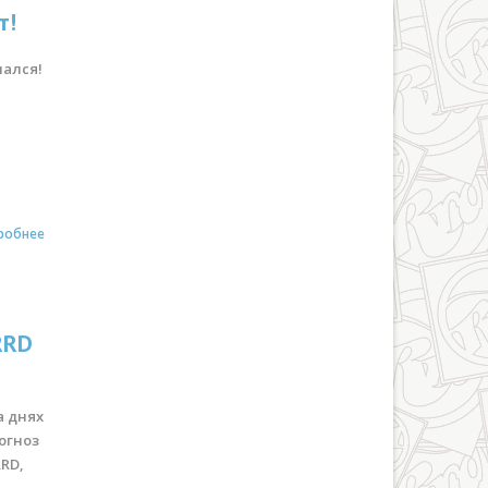
т!
чался!
робнее
RRD
а днях
огноз
RRD,