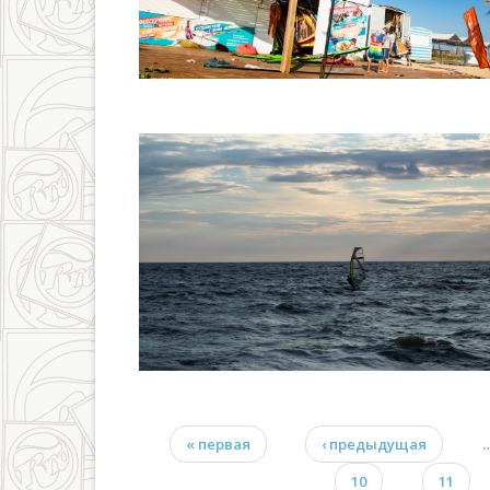
« первая
‹ предыдущая
Страницы
10
11