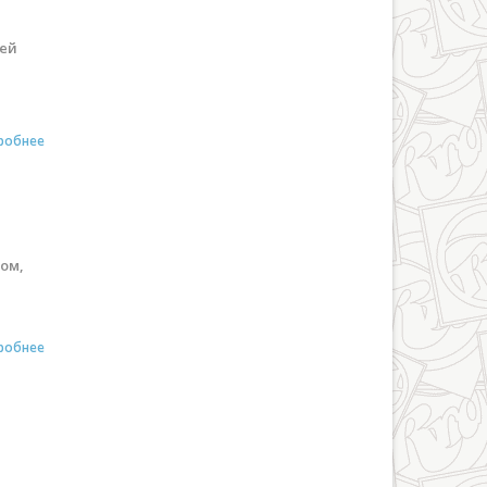
сей
робнее
ом,
робнее