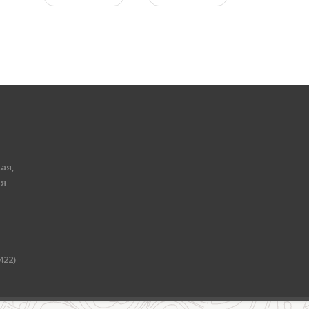
ая,
ия
422)