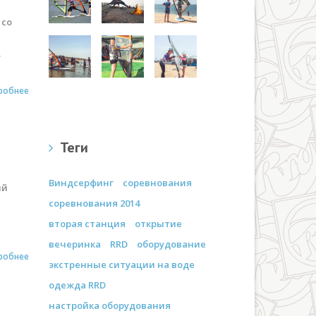
 со
,
робнее
Теги
Виндсерфинг
соревнования
ый
соревнования 2014
вторая станция
открытие
вечеринка
RRD
оборудование
робнее
экстренные ситуации на воде
одежда RRD
настройка оборудования