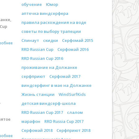
обучение
Юмор
аптечка виндсерфера
анке,
правила расхождения на воде
 Cup
советы по выбору трапеции
Спинаут
скидки
Серфомай 2015
робнее
RRD Russian Cup
Серфомай 2016
RRD Russian Cup 2016
проживание на Должанке
серфприют
Серфомай 2017
виндсерфинг в мае на Должанке
Жизнь станции
WindSurfKids
ь
детская виндсерф-школа
RRD Russian Cup 2017
слалом
пятое
марафон
RRD Russia Cup 2017
Серфомай 2018
Серфприют 2018
робнее