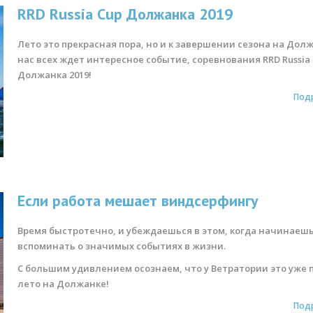
RRD Russia Cup Должанка 2019
Лето это прекрасная пора, но и к
завершении сезона на Долж
нас всех ждет интересное событие, соревнования RRD Russia
Должанка 2019!
Под
Если работа мешает виндсерфингу
Время быстротечно, и убеждаешься в этом, когда начинаеш
вспоминать о значимых событиях в жизни.
С большим удивлением осознаем, что у Ветратории это уже 
лето на Должанке!
Под