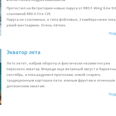
Протестил на Ветратории новые паруса от RRD F-Wing 8.4 и 9.0
слаломкой RRD X-Fire 129.
Паруса не слаломные, а типа фойловые, 2 камбера ниже гика
узкий мачткарман. Очень лёгкие.
Под
Экватор лета
Лето летит, набрав обороты и фактически незаметно уже
пересекло экватор. Впереди еще ветреный август и бархатн
сентябрь, а пока радуемся прогнозам, новой снаряге,
традиционным картошка-пати, южным фруктам и огненным
должанским закатам.
Под