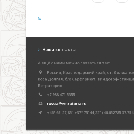
Наши контакты
А ещё с нами можно связаться так:
Россия, Краснодарский край, ст. Должанск
коса Долгая, б/о Серфприют, виндсерф-станц
Ветратория
+7 988 471 5355
russia@vetratoria.ru
+46° 65' 27,85" +37° 75' 44,22" (46.652785 37.754