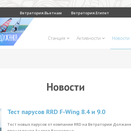
Ветратория.Вьетнам
Ветратория.Египет
Станция
Активности
Новости
Новости
Тест парусов RRD F-Wing 8.4 и 9.0
Тест новых парусов от компании RRD на Ветратории Должанк
впечатления Андрея Вашкевича: