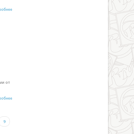
робнее
ми от
робнее
9