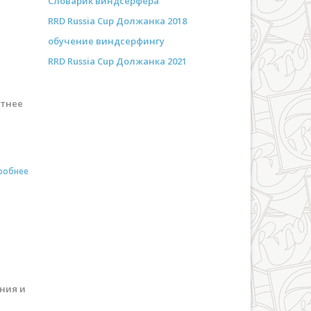
Словарик виндсёрфера
RRD Russia Cup Должанка 2018
обучение виндсерфингу
RRD Russia Cup Должанка 2021
ятнее
робнее
ния и