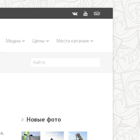
Медиа
Цены
Места катания
Новые фото
а,